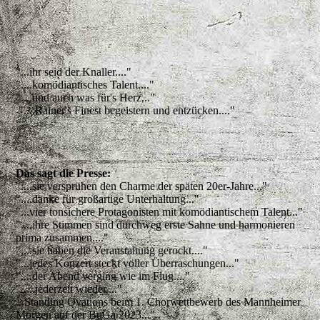
"...ihr seid der Knaller...."
"....komödiantisches Talent...."
"....und auch was für's Herz..."
"....Rainer's Finest begeistern und entzücken...."
Das sagt die Presse:
"....sie versprühen den Charme der späten 20er-Jahre..."
"....danke für großartige Unterhaltung..."
"...vier tonsichere Protagonisten mit komödiantischem Talent..."
"....ihre Stimmen sind durchweg erste Sahne und harmonieren
prima zusammen...."
"....sie haben die Veranstaltung gerockt...."
"...jedes Konzert steckt voller Überraschungen..."
"....der Abend verging wie im Flug...."
".....jederzeit wieder...."
...Standing Ovations beim 1. Chorwettbewerb des Mannheimer
Morgen auf der BuGa 2023..."